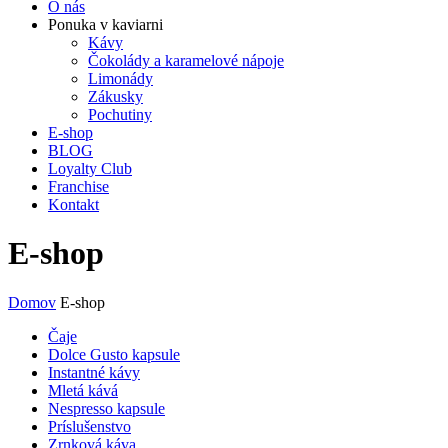
O nás
Ponuka v kaviarni
Kávy
Čokolády a karamelové nápoje
Limonády
Zákusky
Pochutiny
E-shop
BLOG
Loyalty Club
Franchise
Kontakt
E-shop
Domov
E-shop
Čaje
Dolce Gusto kapsule
Instantné kávy
Mletá kává
Nespresso kapsule
Príslušenstvo
Zrnková káva