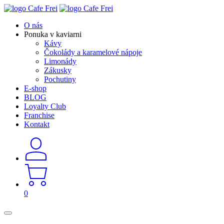
O nás
Ponuka v kaviarni
Kávy
Čokolády a karamelové nápoje
Limonády
Zákusky
Pochutiny
E-shop
BLOG
Loyalty Club
Franchise
Kontakt
0