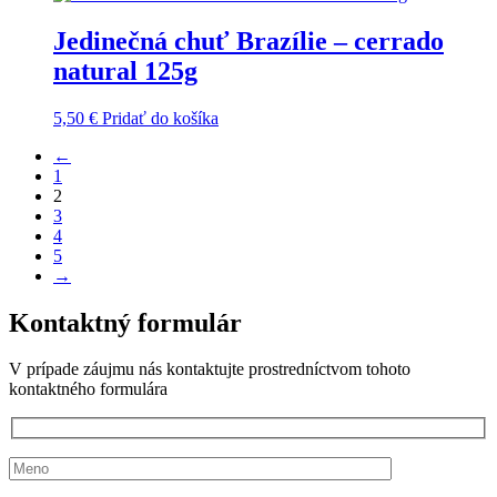
Jedinečná chuť Brazílie – cerrado
natural 125g
5,50
€
Pridať do košíka
←
1
2
3
4
5
→
Kontaktný formulár
V prípade záujmu nás kontaktujte prostredníctvom tohoto
kontaktného formulára