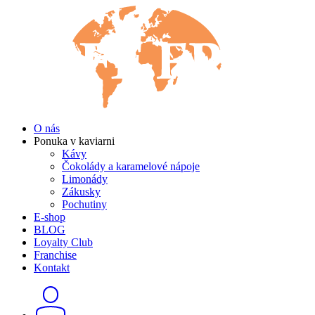
O nás
Ponuka v kaviarni
Kávy
Čokolády a karamelové nápoje
Limonády
Zákusky
Pochutiny
E-shop
BLOG
Loyalty Club
Franchise
Kontakt