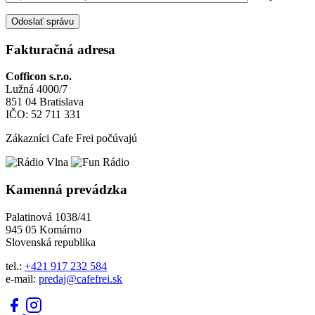
Odoslať správu
Fakturačná adresa
Cofficon s.r.o.
Lužná 4000/7
851 04 Bratislava
IČO: 52 711 331
Zákazníci Cafe Frei počúvajú
Kamenná prevádzka
Palatinová 1038/41
945 05 Komárno
Slovenská republika
tel.:
+421 917 232 584
e-mail:
predaj@cafefrei.sk