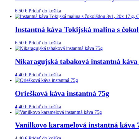
6,50
€
Pridať do košíka
Instantná káva Tokijská malina s čok
6,50
€
Pridať do košíka
Nikaragujská tabaková instantná káva
4,40
€
Pridať do košíka
Oriešková káva instantná 75g
4,40
€
Pridať do košíka
Vanilkovo karamelová instantná káva 
4,40
€
Pridať do košíka