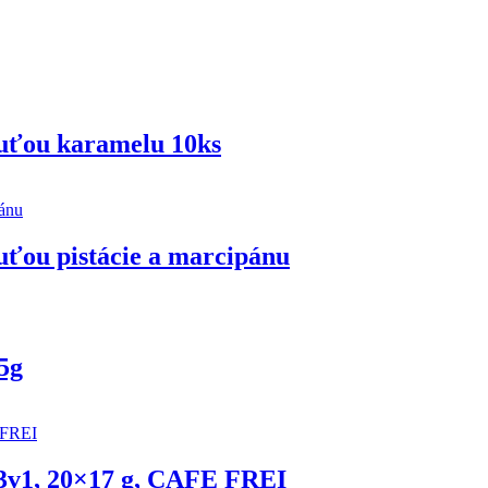
chuťou karamelu 10ks
huťou pistácie a marcipánu
5g
 3v1, 20×17 g, CAFE FREI