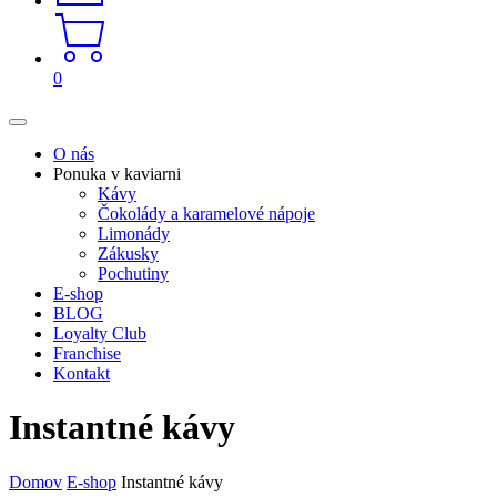
0
O nás
Ponuka v kaviarni
Kávy
Čokolády a karamelové nápoje
Limonády
Zákusky
Pochutiny
E-shop
BLOG
Loyalty Club
Franchise
Kontakt
Instantné kávy
Domov
E-shop
Instantné kávy