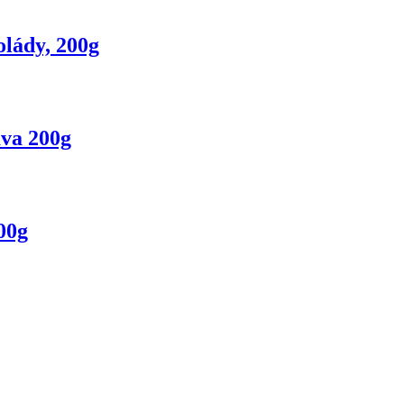
olády, 200g
áva 200g
00g