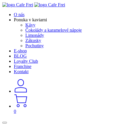
O nás
Ponuka v kaviarni
Kávy
Čokolády a karamelové nápoje
Limonády
Zákusky
Pochutiny
E-shop
BLOG
Loyalty Club
Franchise
Kontakt
0