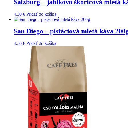
Salzburg – jablkovo škoricová mletá k
4,30
€
Pridať do košíka
San Diego – pistáciová mletá káva 200
4,30
€
Pridať do košíka