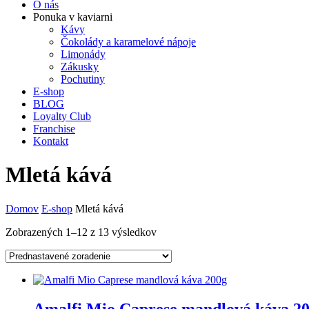
O nás
Ponuka v kaviarni
Kávy
Čokolády a karamelové nápoje
Limonády
Zákusky
Pochutiny
E-shop
BLOG
Loyalty Club
Franchise
Kontakt
Mletá kává
Domov
E-shop
Mletá kává
Zobrazených 1–12 z 13 výsledkov
Amalfi Mio Caprese mandlová káva 2