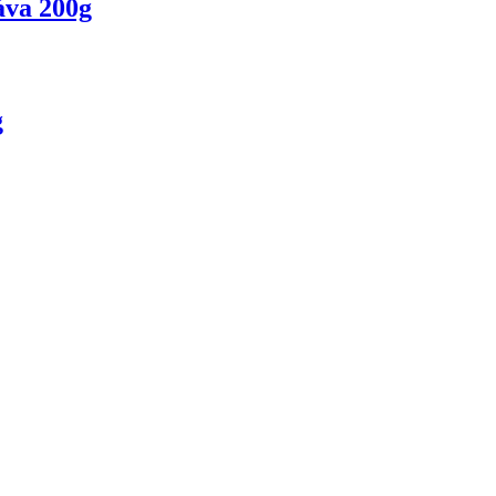
áva 200g
g