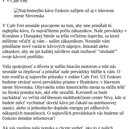
Cafe Frei
V Cafe Frei neustále pracujeme na tom, aby sme prinášali tú
najlepšiu kávu, čo najväčšiemu počtu zákazníkov. Naše prevádzky v
Komárne a Dunajskej Strede sa tešia veľkému úspechu, za ktorý
môžeme vďačiť aj vám – našim zákazníkom. Neustále vám
prinášame nové variácie kávových nápojov, limonád alebo
zákuskov, aby ste pri každej návšteve mali možnosť “obohatiť”
svoje kávové portfólio.
Vaša spokojnosť a dôvera je naším hnacím motorom a núti nás
neustále sa zlepšovať a prinášať naše prevádzky bližšie k vám. O
tom svedčia aj najnovšie prírastky v rodine Cafe Frei. Už čoskoro
budeme otvárať novú prevádzku priamo v Bratislave, v hlavnom
meste Slovenska. Obyvatelia tohto historického mesta sa môžu tešiť
na širokú ponuku káv, akú ešte nezažili. Kaviareň sa bude
nachádzať vo veľmi obľúbenom multifunkčnom centre Nivy, kde si
budete môcť vychutnať skvelú kávu pri čakaní na autobusovej
stanici, alebo si jednoducho doplníte energiu pri zdĺhavých
nákupných maratónoch. O najnovších prevádzkach vás budeme už
čoskoro detailne informovať!
Ak vás zaujíma naša ponuka a chcete vedieť, ako to v našich