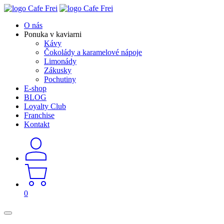
O nás
Ponuka v kaviarni
Kávy
Čokolády a karamelové nápoje
Limonády
Zákusky
Pochutiny
E-shop
BLOG
Loyalty Club
Franchise
Kontakt
0